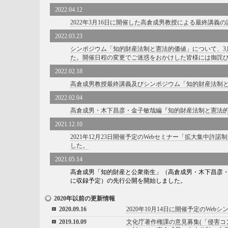
2022.04.12
2022年3月16日に開催した高倉成男教授による最終講義
2022.03.23
シンポジウム「知的財産法制と憲法的価値」について、3月
た。開催日程の変更でご迷惑をおかけした皆様には御詫
2022.02.18
高倉成男教授最終講義及びシンポジウム「知的財産法制
2022.02.04
高倉成男・木下昌彦・金子敏哉編『知的財産法制と憲法
2021.12.10
2021年12月23日開催予定のWebセミナー「拡大集中
した。
2021.05.14
高倉成男「知的財産と公衆衛生」（高倉成男・木下昌彦・金
に収録予定）の先行公開を開始しました。
2020年以前の更新情報
2020.09.16
2020年10月14日に開催予定のW
2019.10.09
文化庁著作権課の意見募集(「侵害コ