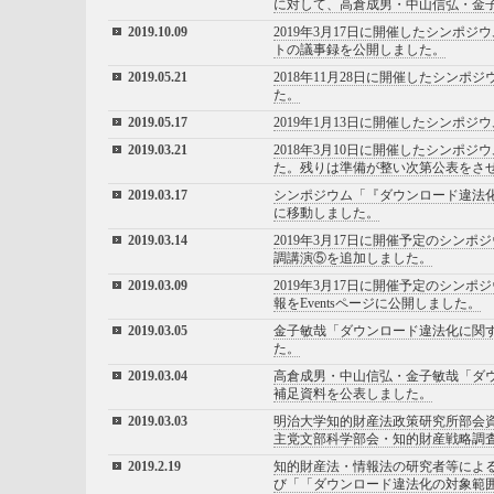
に対して、高倉成男・中山信弘・金
2019.10.09
2019年3月17日に開催したシン
トの議事録を公開しました。
2019.05.21
2018年11月28日に開催したシ
た。
2019.05.17
2019年1月13日に開催したシンポ
2019.03.21
2018年3月10日に開催したシン
た。残りは準備が整い次第公表をさ
2019.03.17
シンポジウム「『ダウンロード違法化
に移動しました。
2019.03.14
2019年3月17日に開催予定のシ
調講演⑤を追加しました。
2019.03.09
2019年3月17日に開催予定のシ
報をEventsページに公開しました。
2019.03.05
金子敏哉「ダウンロード違法化に関
た。
2019.03.04
高倉成男・中山信弘・金子敏哉「ダウン
補足資料を公表しました。
2019.03.03
明治大学知的財産法政策研究所部会
主党文部科学部会・知的財産戦略調査
2019.2.19
知的財産法・情報法の研究者等によ
び「「ダウンロード違法化の対象範