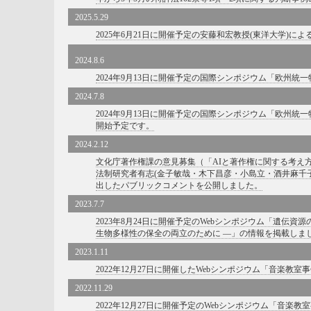
2025.5.29
2025年6月21日に開催予定の安藤和宏教授(東洋大学)
2024.8.6
2024年9月13日に開催予定の国際シンポジウム「欧州
2024.7.8
2024年9月13日に開催予定の国際シンポジウム「欧州
開始予定です。
2024.2.12
文化庁著作権課の意見募集（「AIと著作権に関する考え
法制研究者有志(金子敏哉・木下昌彦・小島立・酒井麻千
出したパブリックコメントを公開しました。
2023.7.7
2023年8月24日に開催予定のWebシンポジウム「遺伝
生物多様性の保全の両立のために ―」の情報を掲載しま
2023.1.11
2022年12月27日に開催したWebシンポジウム「音楽
2022.11.29
2022年12月27日に開催予定のWebシンポジウム「音