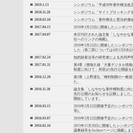
2019.1.13
シンポジウム「平成30年著作権法改
2018.11.28
シンポジウム「サイトブロッキング
2018.03.10
シンポジウム「著作権法と憲法的価
2017.04.15
2016年3月22日に開催したシン
2017.04.07
本日刊行された論文集「しなやかな
社へのリンクの掲載)。
2016年3月22日に開催したシン
した（第二部については4月13日頃公
2017.02.24
知的財産法等の研究者による共同声明
2017.01.31
第4章（潮海久雄「大量デジタル情
制度に向けて」所収)の先行公開版を
2016.12.20
第3章（上野達弘「権利制限の一般規
た。
2016.11.30
論文集「しなやかな著作権制度に向
先行公開のお知らせを記載しました。
開始しています。
2016.03.15
2016年3月22日開催予定のシンポ
等)。
2016.03.07
2016年3月22日開催予定のシンポ
2016.02.16
2015年11月26日に開催したシ
議事録等をArchiveページに掲載しま