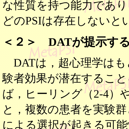
な性質を持つ能力であり
どのPSIは存在しない
＜２＞ DATが提示す
DATは，超心理学はも
験者効果が潜在すること
ば，ヒーリング（2-4
と，複数の患者を実験群
による選択が起きる可能