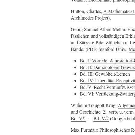
Hutton, Charles,
A Mathematical 
Archimedes Project
).
Georg Samuel Albert Mellin: Ency
fasslichen und vollständigen Erkl
und Sätze. 6 Bde. Züllichau u.
Bände. (PDF; Stanford Univ.,
Med
Bd. I: Vorrede, A posteriori
Bd. II: Dämonologie-Gewis
Bd. III: Gewißheit-Lernen
Bd. IV: Liberalität-Receptivit
Bd. V: Recht-Vernunftwissen
Bd. VI: Verrückung-Zwitterg
Wilhelm Traugott Krug:
Allgemei
und Geschichte. 2., verb. u. ver
Bd. V/1
—
Bd. V/2
(Google book
Max Furtmair:
Philosophisches R