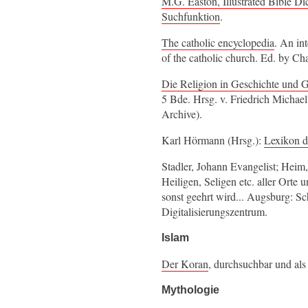
M.G. Easton, Illustrated Bible Di
Suchfunktion
.
The catholic encyclopedia
. An int
of the catholic church. Ed. by C
Die Religion in Geschichte und
5 Bde. Hrsg. v. Friedrich Michae
Archive).
Karl Hörmann (Hrsg.):
Lexikon d
Stadler, Johann Evangelist; Heim
Heiligen, Seligen etc. aller Orte 
sonst geehrt wird... Augsburg: 
Digitalisierungszentrum.
Islam
Der Koran
, durchsuchbar und als
Mythologie