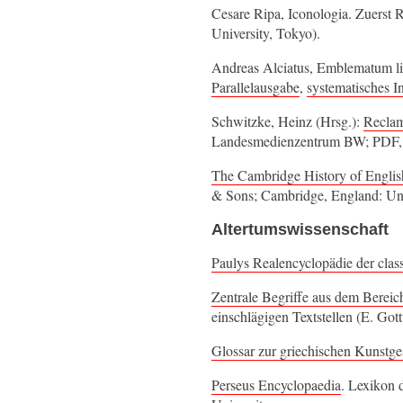
Cesare Ripa, Iconologia. Zuers
University, Tokyo).
Andreas Alciatus, Emblematum li
Parallelausgabe
,
systematisches I
Schwitzke, Heinz (Hrsg.):
Reclam
Landesmedienzentrum BW; PDF
The Cambridge History of Englis
& Sons; Cambridge, England: Univ
Altertumswissenschaft
Paulys Realencyclopädie der clas
Zentrale Begriffe aus dem Bereic
einschlägigen Textstellen (E. Got
Glossar zur griechischen Kunstge
Perseus Encyclopaedia
. Lexikon 