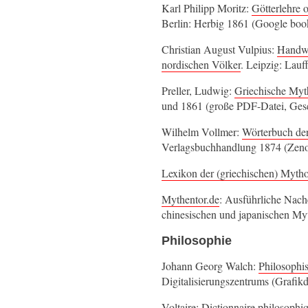
Karl Philipp Moritz:
Götterlehre 
Berlin: Herbig 1861 (Google boo
Christian August Vulpius:
Handwö
nordischen Völker
. Leipzig: Lauf
Preller, Ludwig:
Griechische Myt
und 1861 (große PDF-Datei, Gese
Wilhelm Vollmer:
Wörterbuch de
Verlagsbuchhandlung 1874 (Zeno
Lexikon der (griechischen) Mytho
Mythentor.de
: Ausführliche Nach
chinesischen und japanischen Myt
Philosophie
Johann Georg Walch:
Philosophi
Digitalisierungszentrums (Grafik
Voltaire:
Dictionnaire philosophiq