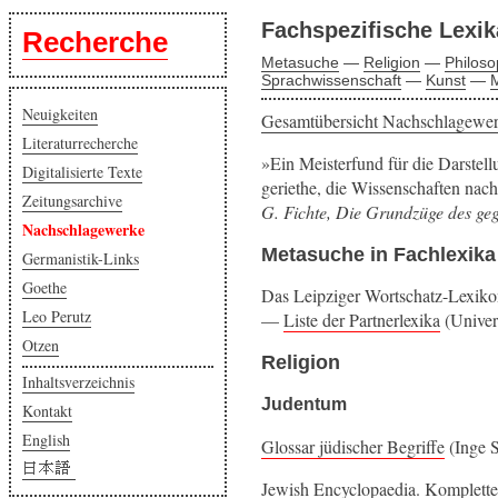
Fachspezifische Lexik
Recherche
Metasuche
—
Religion
—
Philoso
Sprachwissenschaft
—
Kunst
—
Neuigkeiten
Gesamtübersicht Nachschlagewe
Literaturrecherche
Ein Meisterfund für die Darstell
Digitalisierte Texte
geriethe, die Wissenschaften nac
Zeitungsarchive
G. Fichte, Die Grundzüge des geg
Nachschlagewerke
Metasuche in Fachlexika
Germanistik-Links
Goethe
Das Leipziger Wortschatz-Lexiko
Leo Perutz
—
Liste der Partnerlexika
(Univers
Otzen
Religion
Inhaltsverzeichnis
Judentum
Kontakt
English
Glossar jüdischer Begriffe
(Inge S
Jewish Encyclopaedia
. Komplette