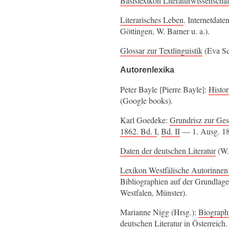
Basislexikon Literaturwissenschaf
Literarisches Leben
. Internetdat
Göttingen, W. Barner u. a.).
Glossar zur Textlinguistik
(Eva Sc
Autorenlexika
Peter Bayle [Pierre Bayle]:
Histor
(Google books).
Karl Goedeke:
Grundrisz zur Ges
1862. Bd. I
,
Bd. II
— 1. Ausg. 1
Daten der deutschen Literatur
(W.
Lexikon Westfälische Autorinne
Bibliographien auf der Grundlag
Westfalen, Münster).
Marianne Nigg (Hrsg.):
Biographi
deutschen Literatur in Österreic