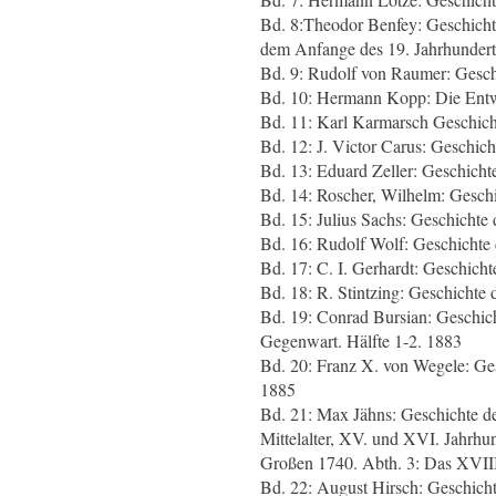
Bd. 8:Theodor Benfey: Geschichte
dem Anfange des 19. Jahrhunderts
Bd. 9: Rudolf von Raumer: Gesch
Bd. 10: Hermann Kopp: Die Entwi
Bd. 11: Karl Karmarsch Geschicht
Bd. 12: J. Victor Carus: Geschic
Bd. 13: Eduard Zeller: Geschichte
Bd. 14: Roscher, Wilhelm: Gesch
Bd. 15: Julius Sachs: Geschichte
Bd. 16: Rudolf Wolf: Geschichte
Bd. 17: C. I. Gerhardt: Geschich
Bd. 18: R. Stintzing: Geschichte
Bd. 19: Conrad Bursian: Geschich
Gegenwart. Hälfte 1-2. 1883
Bd. 20: Franz X. von Wegele: Ge
1885
Bd. 21: Max Jähns: Geschichte de
Mittelalter, XV. und XVI. Jahrhu
Großen 1740. Abth. 3: Das XVIII
Bd. 22: August Hirsch: Geschich