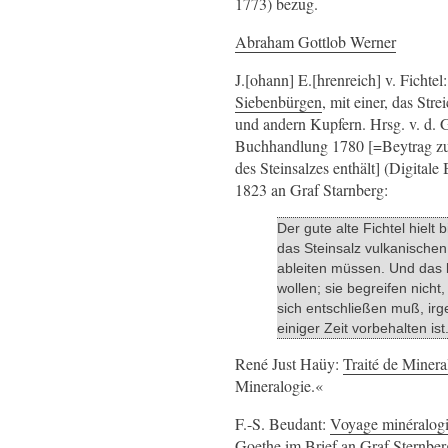
1773) bezug.
Abraham Gottlob Werner
J.[ohann] E.[hrenreich] v. Fichtel
Siebenbürgen
, mit einer, das St
und andern Kupfern. Hrsg. v. d. 
Buchhandlung 1780 [=Beytrag zur
des Steinsalzes enthält] (Digital
1823 an Graf Starnberg:
Der gute alte Fichtel hiel
das Steinsalz vulkanische
ableiten müssen. Und das 
wollen; sie begreifen nich
sich entschließen muß, irg
einiger Zeit vorbehalten ist
René Just Haüy:
Traité de Minera
Mineralogie.
F.-S. Beudant:
Voyage minéralogi
Goethe im Brief an Graf Sternber