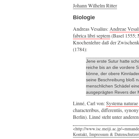
Johann Wilhelm Ritter
Biologie
Andreas Vesalius:
Andreae Vesalii
fabrica libri septem
(Basel 1555; 
Knochenlehre daß der Zwischenk
(1784):
Jene erste Sutur hatte sch
reiche bis an die vordere 
könne, der obere Kinnladen
seine Beschreibung bloß n
menschlichen Schädel eine
ausgeprägten Revers der M
Linné, Carl von:
Systema naturae 
characteribus, differentiis, syn
Berlin). Linné steht unter andere
<http://www.isc.meiji.ac.jp/~mmande
Kontakt, Impressum & Datenschutzer