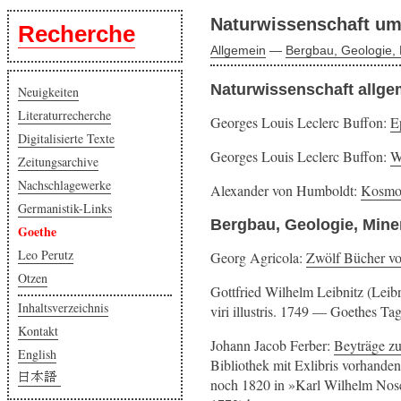
Naturwissenschaft um
Recherche
Allgemein
—
Bergbau, Geologie, 
Naturwissenschaft allge
Neuigkeiten
Literaturrecherche
Georges Louis Leclerc Buffon:
E
Digitalisierte Texte
Georges Louis Leclerc Buffon:
W
Zeitungsarchive
Nachschlagewerke
Alexander von Humboldt:
Kosmo
Germanistik-Links
Bergbau, Geologie, Mine
Goethe
Leo Perutz
Georg Agricola:
Zwölf Bücher v
Otzen
Gottfried Wilhelm Leibnitz (Leib
Inhaltsverzeichnis
viri illustris. 1749 — Goethes Ta
Kontakt
Johann Jacob Ferber:
Beyträge z
English
Bibliothek mit Exlibris vorhanden
noch 1820 in
Karl Wilhelm Nos