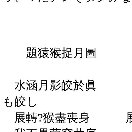
題猿猴捉月圖 猿
水涵月影皎於眞 水
も皎し
展轉?猴盡喪身 展転