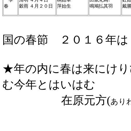
春
穀雨 ４月２０日
萍始生
鳴鳩払其羽
戴
旧暦一
国の春節 ２０１６年は
★年の内に春は来にけり
む今年とはいはむ
在原元方(
あり