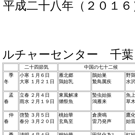
平成二十八年（２０１６
朝
ルチャーセンター 千葉
二十四節気
中国の七十二候
季
小寒 １月６日
雁北郷
鵲始巣
野鶏
冬
大寒 １月２１日
鶏始乳
鷙鳥厲疾
水
孟
立春 ２月４日
東風解凍
蟄虫始振
魚
春
雨水 ２月１９日
獺祭魚
鴻雁来
草
仲
啓蟄 ３月５日
桃始華
倉庚鳴
鷹
春
春分 ３月２０日
玄鳥至
雷乃発声
始
季
清明 ４月４日
桐始華
田鼠化為?
虹