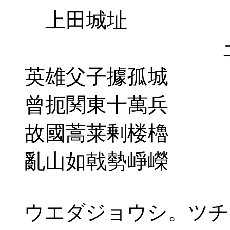
上田城址
英雄父子據孤城 英
曾扼関東十萬兵 曽
故國蒿莱剰楼櫓 故
亂山如戟勢崢嶸 乱
ウエダジョウシ。ツチ