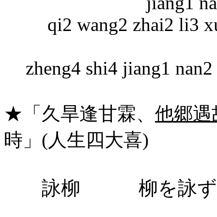
jiang1 na
qi2 wang2 zhai2 li3 x
zheng4 shi4 jiang1 nan2 
★「久旱逢甘霖、
他郷遇
時」
(
人生四大喜
)
詠柳 柳を詠ず