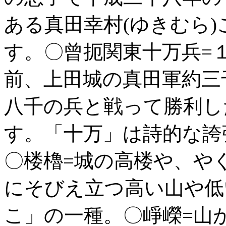
ある真田幸村(ゆきむら)
す。〇曾扼関東十万兵=
前、上田城の真田軍約三
八千の兵と戦って勝利し
す。「十万」は詩的な誇
〇楼櫓=城の高楼や、や
にそびえ立つ高い山や低
こ」の一種。〇崢嶸=山