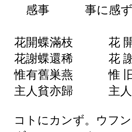
感事 事に感
花開蝶滿枝 花 開け
花謝蝶還稀 花 謝す
惟有舊巣燕 惟 旧巣
主人貧亦歸 主人 貧
コトにカンず。ウフン