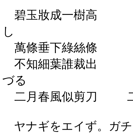
碧玉妝成一樹高 碧
し
萬條垂下綠絲條 万
不知細葉誰裁出 知
づる
二月春風似剪刀 二
ヤナギをエイず。ガチ