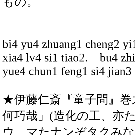
もの。
bi4 yu4 zhuang1 cheng2 yi
xia4 lv4 si1 tiao2. bu4 zh
yue4 chun1 feng1 si4 jian3
★伊藤仁斎『童子問』巻
何巧哉」(造化の工、亦
ウ、マたナンぞタクみな